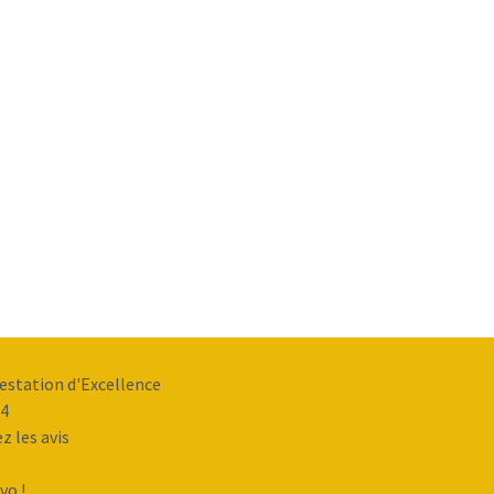
estation d'Excellence
4
ez les avis
vo !