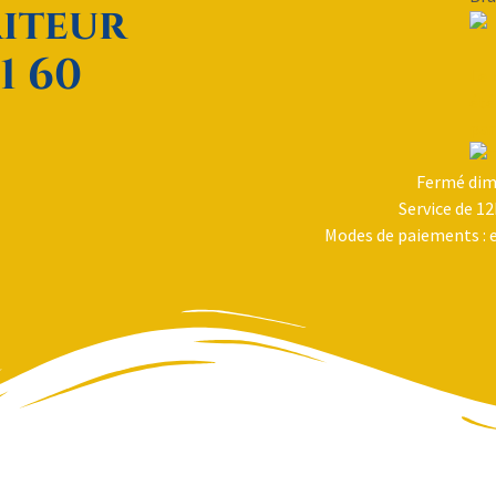
aiteur
1 60
Le 
été
par
Fermé dima
Service de 12
Modes de paiements : e