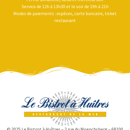
Service de 12h à 13h30 et le soir de 19h à 21h
Modes de paiements : espèces, carte bancaire, ticket
restaurant
© 2025 Le Bistrot à Huîtres – 2 rue du Moenchsberg – 68100