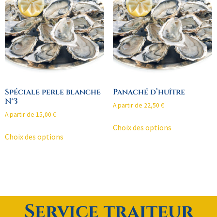
Spéciale perle blanche
Panaché d’huître
N°3
A partir de
22,50
€
A partir de
15,00
€
Choix des options
Choix des options
Service traiteur