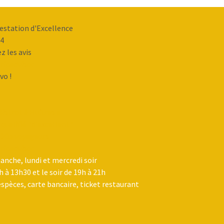
estation d'Excellence
4
ez les avis
vo !
Bistrot à Huîtres a
 qualifié "d'excellent"
 205 voyageurs
nche, lundi et mercredi soir
h à 13h30 et le soir de 19h à 21h
spèces, carte bancaire, ticket restaurant