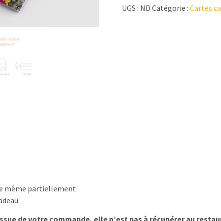
UGS :
ND
Catégorie :
Cartes c
sée même partiellement
cadeau
issue de votre commande, elle n’est pas à récupérer au restau