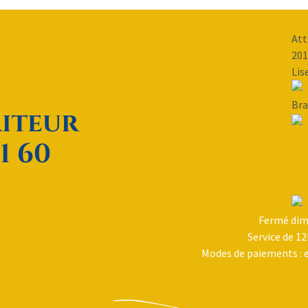
Att
201
Lis
Bra
aiteur
1 60
Le 
été
par
Fermé dima
Service de 12
Modes de paiements : e