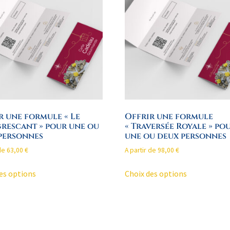
r une formule « Le
Offrir une formule
rescant » pour une ou
« Traversée Royale » po
personnes
une ou deux personnes
 de
63,00
€
A partir de
98,00
€
es options
Choix des options