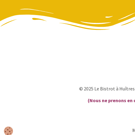
© 2025 Le Bistrot à Huître
(Nous ne prenons en 
M